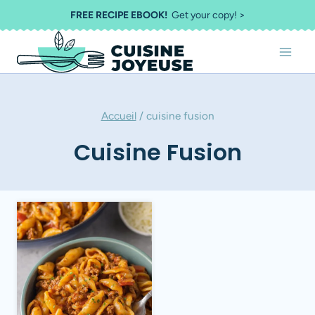
Aller
FREE RECIPE EBOOK!
Get your copy! >
au
contenu
Accueil
/
cuisine fusion
Cuisine Fusion