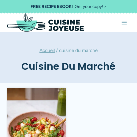
Aller
FREE RECIPE EBOOK!
Get your copy! >
au
contenu
Accueil
/
cuisine du marché
Cuisine Du Marché