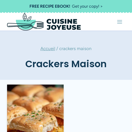
Aller
FREE RECIPE EBOOK!
Get your copy! >
au
contenu
Accueil
/
crackers maison
Crackers Maison