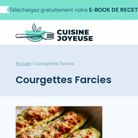
Aller
Téléchargez gratuitement notre
E-BOOK DE RECET
au
contenu
Accueil
/
courgettes farcies
Courgettes Farcies