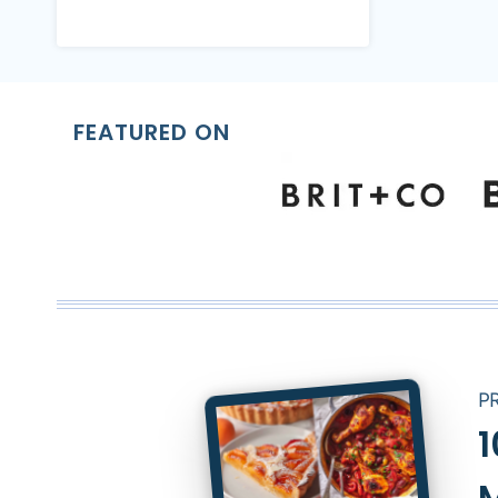
FEATURED ON
P
1
M