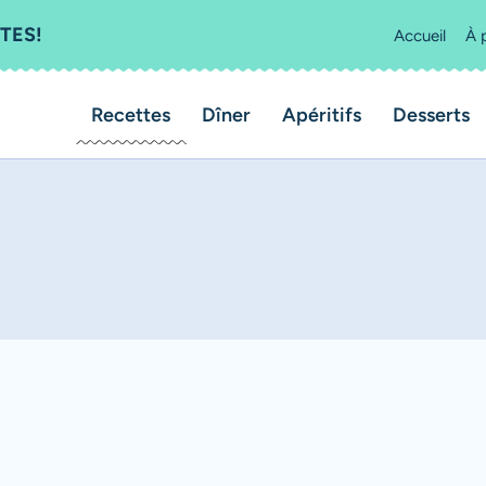
TES!
Accueil
À 
Recettes
Dîner
Apéritifs
Desserts