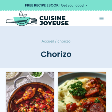
Aller
FREE RECIPE EBOOK!
Get your copy! >
au
contenu
Accueil
/
chorizo
Chorizo