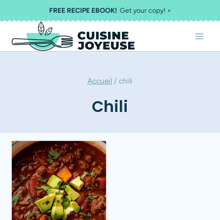
Aller
FREE RECIPE EBOOK!
Get your copy! >
au
contenu
Accueil
/
chili
Chili