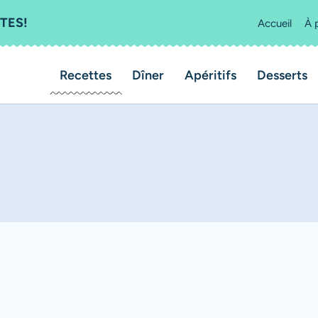
TES!
Accueil
À 
Recettes
Dîner
Apéritifs
Desserts