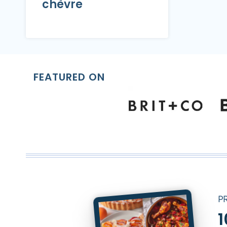
chèvre
FEATURED ON
P
1