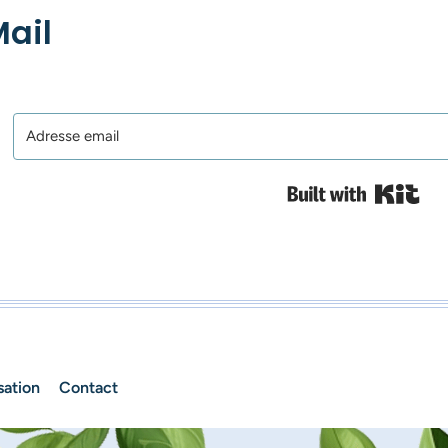
ail
Bui
sation
Contact