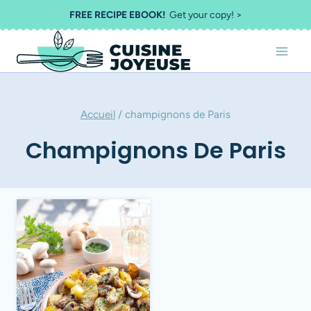
Aller
FREE RECIPE EBOOK!
Get your copy! >
au
contenu
Accueil
/
champignons de Paris
Champignons De Paris