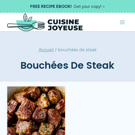
Aller
FREE RECIPE EBOOK!
Get your copy! >
au
contenu
Accueil
/
bouchées de steak
Bouchées De Steak