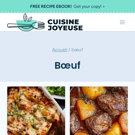
Aller
FREE RECIPE EBOOK!
Get your copy! >
au
contenu
Accueil
/
bœuf
Bœuf