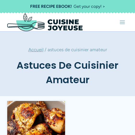
Aller
FREE RECIPE EBOOK!
Get your copy! >
au
contenu
Accueil
/
astuces de cuisinier amateur
Astuces De Cuisinier
Amateur