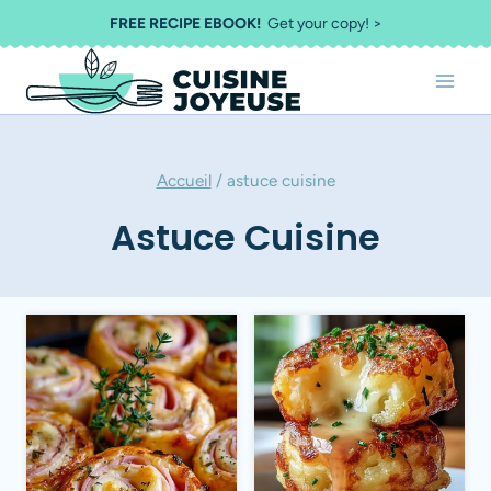
Aller
FREE RECIPE EBOOK!
Get your copy! >
au
contenu
Accueil
/
astuce cuisine
Astuce Cuisine